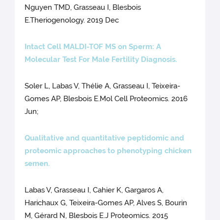
Nguyen TMD, Grasseau I, Blesbois
E.Theriogenology. 2019 Dec
Intact Cell MALDI-TOF MS on Sperm: A
Molecular Test For Male Fertility Diagnosis.
Soler L, Labas V, Thélie A, Grasseau I, Teixeira-
Gomes AP, Blesbois E.Mol Cell Proteomics. 2016
Jun;
Qualitative and quantitative peptidomic and
proteomic approaches to phenotyping chicken
semen.
Labas V, Grasseau I, Cahier K, Gargaros A,
Harichaux G, Teixeira-Gomes AP, Alves S, Bourin
M, Gérard N, Blesbois E.J Proteomics. 2015