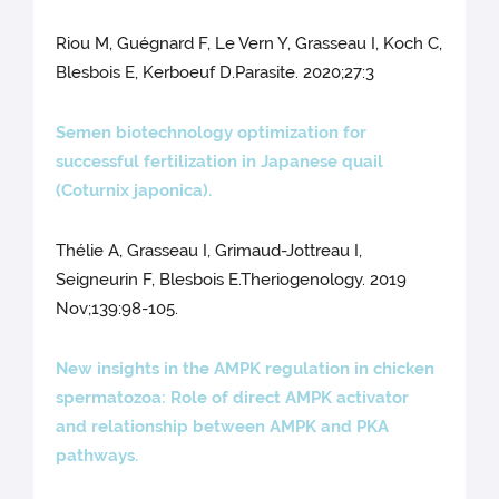
Riou M, Guégnard F, Le Vern Y, Grasseau I, Koch C,
Blesbois E, Kerboeuf D.Parasite. 2020;27:3
Semen biotechnology optimization for
successful fertilization in Japanese quail
(Coturnix japonica).
Thélie A, Grasseau I, Grimaud-Jottreau I,
Seigneurin F, Blesbois E.Theriogenology. 2019
Nov;139:98-105.
New insights in the AMPK regulation in chicken
spermatozoa: Role of direct AMPK activator
and relationship between AMPK and PKA
pathways.